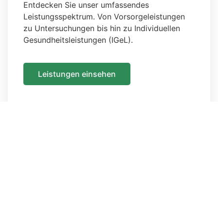
Entdecken Sie unser umfassendes
Leistungsspektrum. Von Vorsorgeleistungen
zu Untersuchungen bis hin zu Individuellen
Gesundheitsleistungen (IGeL).
Leistungen einsehen
Das Team
Unser hochqualifiziertes Team steht Ihnen bei
allen Anliegen rund um Ihre Gesundheit gerne
zur Verfügung.
Das Team kennenlernen