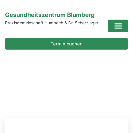
Gesundheitszentrum Blumberg
Praxisgemeinschaft Humbach & Dr. Scherzinger
Termin buchen
Online-Servi
Willkommen im
Gesundheitszentrum Blumberg